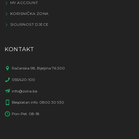
MY ACCOUNT
KORISNIČKA ZONA
SIGURNOST DJECE
KONTAKT
Račanska 98, Bijeljina 76.300
055/420-100
info@zona.ba
Besplatan info: 0800 30 930
Pon-Pet: 08-18