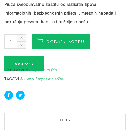
Pruža sveobuhvatnu zaštitu od različitih tipova
informacionih, bezbjednosnih prijetnji, mrežnih napada i
pokušaja prevara, kao i od neželjene pošte.
DODAJ U KORPU
COMPARE
KATEGORIJA
Kaspersky zaštita
TAGOVI
,
Antivirus
Kaspersky zaštita
OPIS