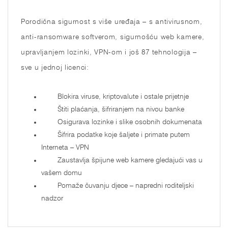
Porodična sigurnost s više uređaja – s antivirusnom,
anti-ransomware softverom, sigurnošću web kamere,
upravljanjem lozinki, VPN-om i još 87 tehnologija –
sve u jednoj licenci:
Blokira viruse, kriptovalute i ostale prijetnje
Štiti plaćanja, šifriranjem na nivou banke
Osigurava lozinke i slike osobnih dokumenata
Šifrira podatke koje šaljete i primate putem
Interneta – VPN
Zaustavlja špijune web kamere gledajući vas u
vašem domu
Pomaže čuvanju djece – napredni roditeljski
nadzor