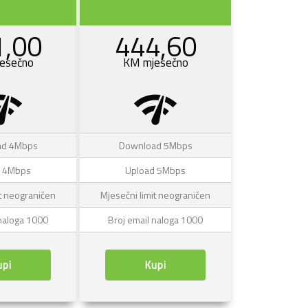
1,00
444,60
esečno
KM mjesečno
k_check
network_check
ad 4Mbps
Download 5Mbps
d 4Mbps
Upload 5Mbps
it neograničen
Mjesečni limit neograničen
 naloga 1000
Broj email naloga 1000
upi
Kupi