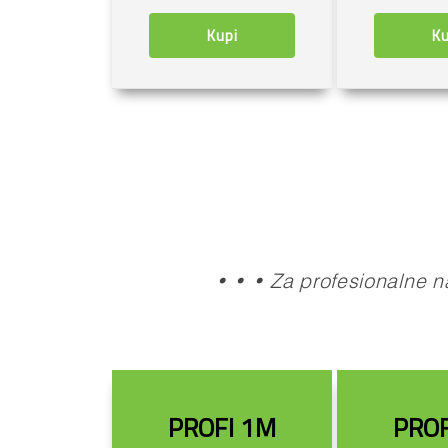
Kupi
Ku
• • • Za profesionalne n
PROFI 1M
PROF