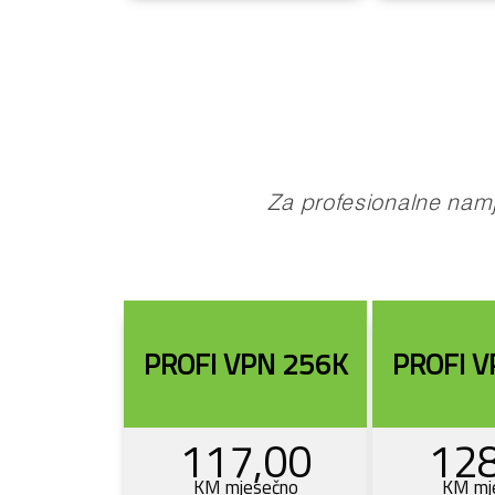
Za profesionalne namj
PROFI VPN 256K
PROFI V
117,00
128
KM mjesečno
KM mj