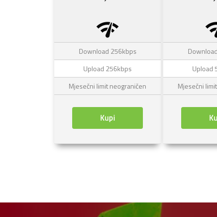
network_check
networ
Download 256kbps
Download
Upload 256kbps
Upload 
Mjesečni limit neograničen
Mjesečni limi
Kupi
Ku