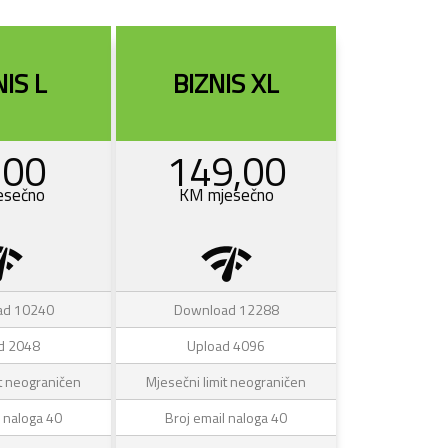
NIS L
BIZNIS XL
,00
149,00
esečno
KM mjesečno
_check
network_check
ad 10240
Download 12288
d 2048
Upload 4096
it neograničen
Mjesečni limit neograničen
l naloga 40
Broj email naloga 40