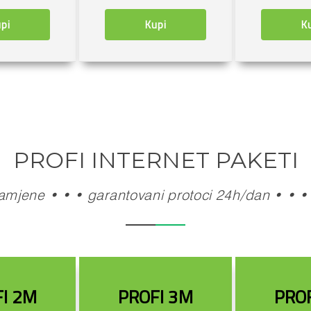
pi
Kupi
K
PROFI INTERNET PAKETI
amjene • • • garantovani protoci 24h/dan • • • 
I 2M
PROFI 3M
PRO