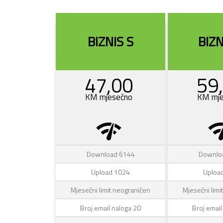
BIZNIS S
BIZN
47,00
59
KM mjesečno
KM mje
network_check
network
Download 6144
Downlo
Upload 1024
Uploa
Mjesečni limit neograničen
Mjesečni limi
Broj email naloga 20
Broj email