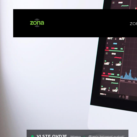
ZO
VI STE OVDJE
Home
Biznis Internet paketi