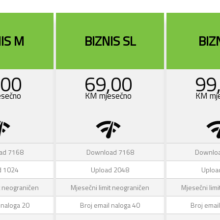
IS M
BIZNIS SL
BIZ
,00
69,00
99
sečno
KM mjesečno
KM mj
_check
network_check
network
ad 7168
Download 7168
Downlo
d 1024
Upload 2048
Uploa
t neograničen
Mjesečni limit neograničen
Mjesečni lim
 naloga 20
Broj email naloga 40
Broj emai