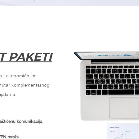
T PAKETI
im i ekonomičnijim
unutar komplementarnog
lijalama.
aštićenu komunikaciju,
 VPN mrežu