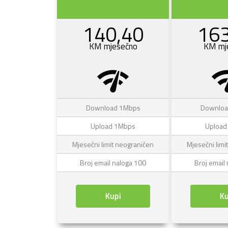
140,40
163
KM mjesečno
KM mj
network_check
networ
Download 1Mbps
Downloa
Upload 1Mbps
Upload
Mjesečni limit neograničen
Mjesečni limi
Broj email naloga 100
Broj email
Kupi
Ku