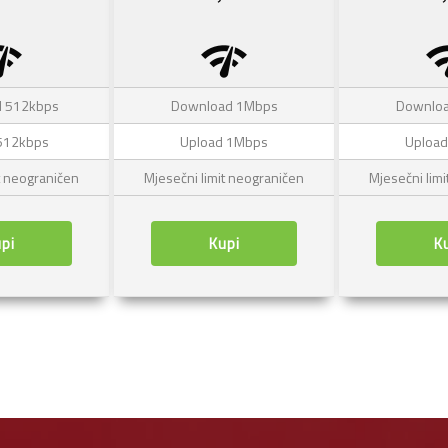
k_check
network_check
networ
 512kbps
Download 1Mbps
Downlo
512kbps
Upload 1Mbps
Uploa
t neograničen
Mjesečni limit neograničen
Mjesečni lim
pi
Kupi
K