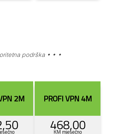
oritetna podrška • • •
 VPN 2M
PROFI VPN 4M
2,50
468,00
esečno
KM mjesečno