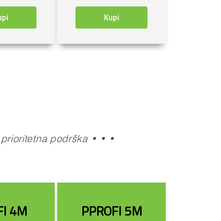
upi
Kupi
prioritetna podrška • • •
FI 4M
PPROFI 5M