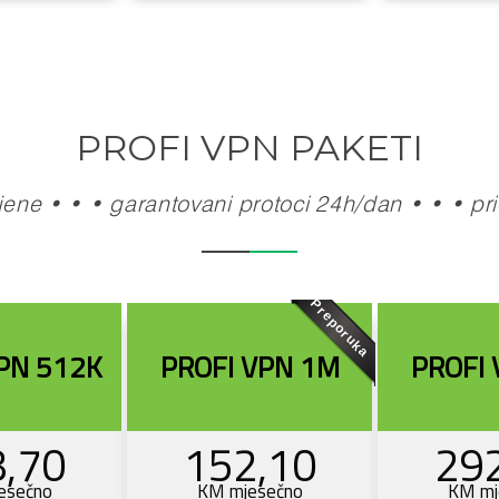
PROFI VPN PAKETI
ene • • • garantovani protoci 24h/dan • • • pri
Preporuka
PN 512K
PROFI VPN 1M
PROFI
,70
152,10
29
esečno
KM mjesečno
KM mj