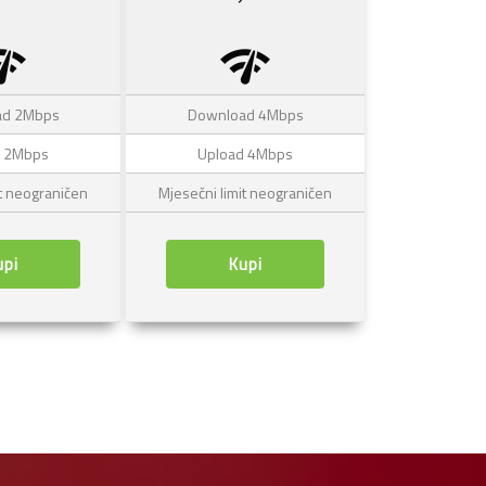
k_check
network_check
ad 2Mbps
Download 4Mbps
d 2Mbps
Upload 4Mbps
it neograničen
Mjesečni limit neograničen
upi
Kupi