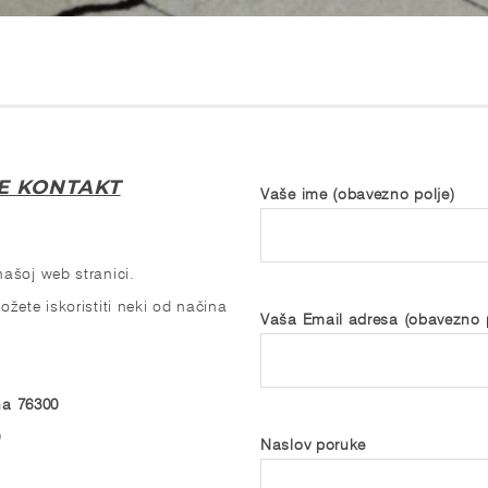
E KONTAKT
Vaše ime (obavezno polje)
ašoj web stranici.
žete iskoristiti neki od načina
Vaša Email adresa (obavezno p
na 76300
0
Naslov poruke