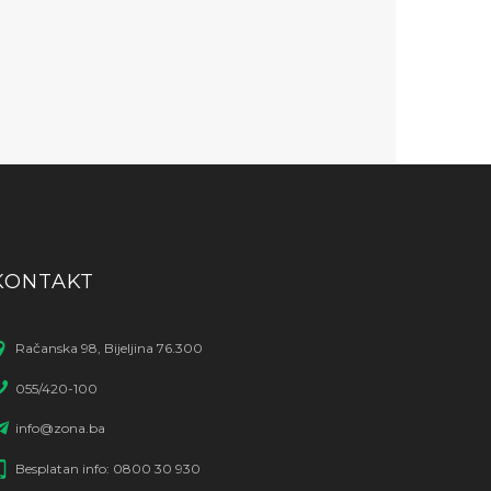
KONTAKT
Račanska 98, Bijeljina 76.300
055/420-100
info@zona.ba
Besplatan info: 0800 30 930