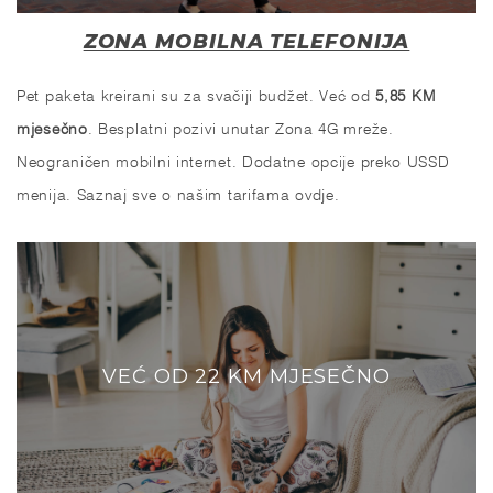
ZONA MOBILNA TELEFONIJA
Pet paketa kreirani su za svačiji budžet. Već od
5,85 KM
mjesečno
. Besplatni pozivi unutar Zona 4G mreže.
Neograničen mobilni internet. Dodatne opcije preko USSD
menija. Saznaj sve o našim tarifama
ovdje
.
VEĆ OD 22 KM MJESEČNO