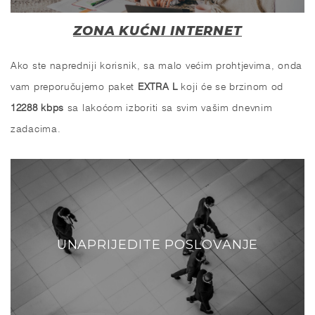
ZONA KUĆNI INTERNET
Ako ste napredniji korisnik, sa malo većim prohtjevima, onda
vam preporučujemo paket
EXTRA L
koji će se brzinom od
12288 kbps
sa lakoćom izboriti sa svim vašim dnevnim
zadacima.
UNAPRIJEDITE POSLOVANJE