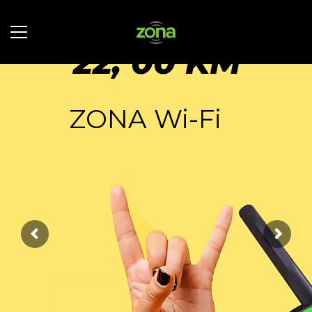
K
u
ć
n
i
i
n
t
e
r
n
e
t
2
2
,
0
0
K
M
ZONA Wi-Fi