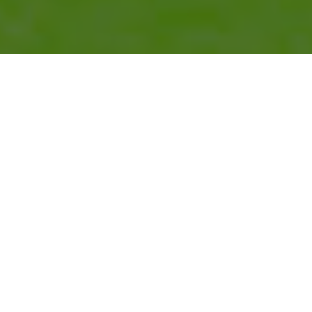
KUĆNI INTERNET
Kvalitetna oprema na 5 GHz. Široko dostupna bežična
mreža u BiH. Always-on brza i kvalitetna veza. Bez
ugovorne obaveze. Konkurentne cijene.
MOBILNI INTERNET