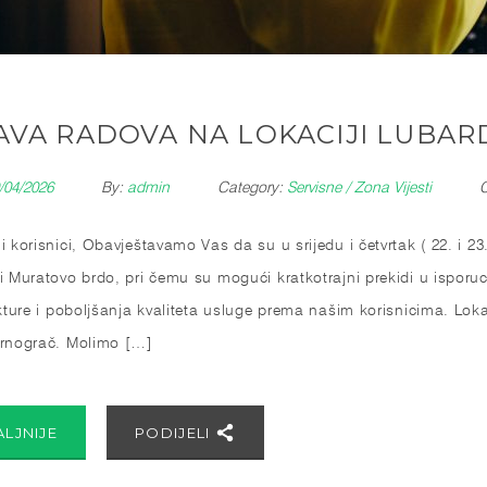
AVA RADOVA NA LOKACIJI LUBAR
/04/2026
By:
admin
Category:
Servisne
/
Zona Vijesti
 korisnici, Obavještavamo Vas da su u srijedu i četvrtak ( 22. i 23.
i Muratovo brdo, pri čemu su mogući kratkotrajni prekidi u isporuc
ukture i poboljšanja kvaliteta usluge prema našim korisnicima. Lo
rnograč. Molimo […]
ALJNIJE
PODIJELI