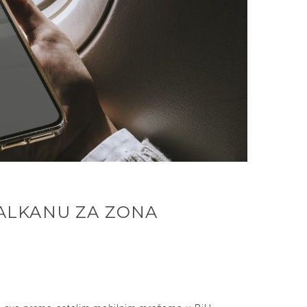
ALKANU ZA ZONA
SMS-ova prema ostalim mobilnim mrežama u BiH