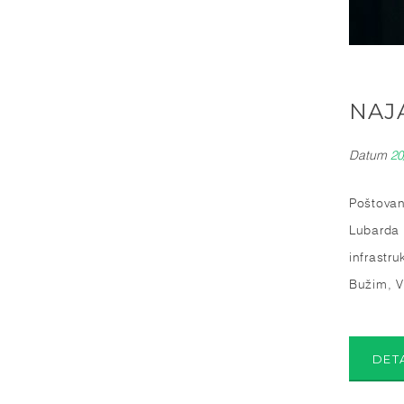
NAJ
Datum
20
Poštovani
Lubarda 
infrastr
Bužim, V
DET