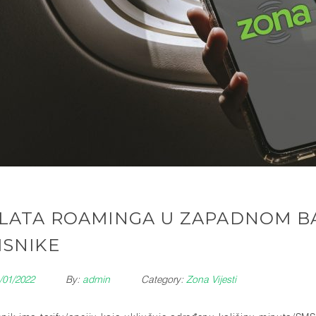
LATA ROAMINGA U ZAPADNOM B
ISNIKE
/01/2022
By:
admin
Category:
Zona Vijesti
snik ima tarifu/opciju koja uključuje određenu količinu minuta/