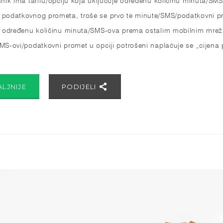
podatkovnog prometa, troše se prvo te minute/SMS/podatkovni pro
e određenu količinu minuta/SMS-ova prema ostalim mobilnim mre
MS-ovi/podatkovni promet u opciji potrošeni naplaćuje se „cijen
ALJNIJE
PODIJELI