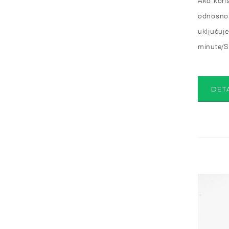
odnosno 
uključuj
minute/S
DET