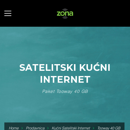
SATELITSKI KUĆNI
INTERNET
Paket Tooway 40 GB
Home
Prodavnica
Kućni Satelitski Internet
Tooway 40 GB