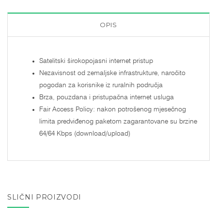
OPIS
Satelitski širokopojasni internet pristup
Nezavisnost od zemaljske infrastrukture, naročito
pogodan za korisnike iz ruralnih područja
Brza, pouzdana i pristupačna internet usluga
Fair Access Policy: nakon potrošenog mjesečnog
limita predviđenog paketom zagarantovane su brzine
64/64 Kbps (download/upload)
SLIČNI PROIZVODI