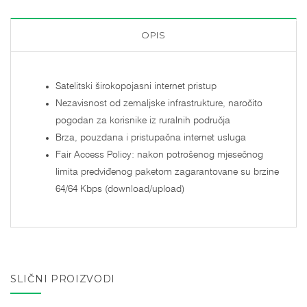
OPIS
Satelitski širokopojasni internet pristup
Nezavisnost od zemaljske infrastrukture, naročito
pogodan za korisnike iz ruralnih područja
Brza, pouzdana i pristupačna internet usluga
Fair Access Policy: nakon potrošenog mjesečnog
limita predviđenog paketom zagarantovane su brzine
64/64 Kbps (download/upload)
SLIČNI PROIZVODI