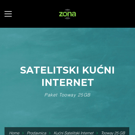
SATELITSKI KUĆNI
INTERNET
Paket Tooway 25GB
Home
Prodavnica
Kućni Satelitski Internet
Tooway 25 GB