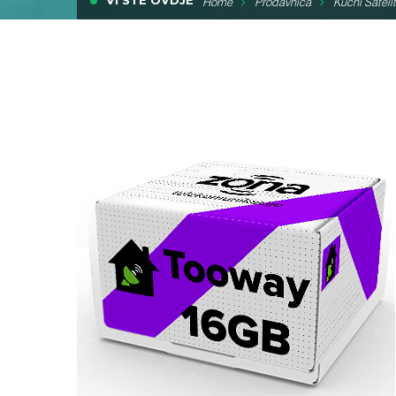
VI STE OVDJE
Home
Prodavnica
Kućni Satelit