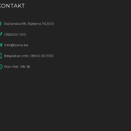
KONTAKT
Račanska 98, Bijeljina 76.300
055/420-100
info@zona.ba
Besplatan info: 0800 30 930
Pon-Pet: 08-18