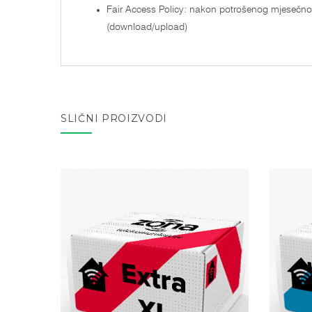
Fair Access Policy: nakon potrošenog mjesečno
(download/upload)
SLIČNI PROIZVODI