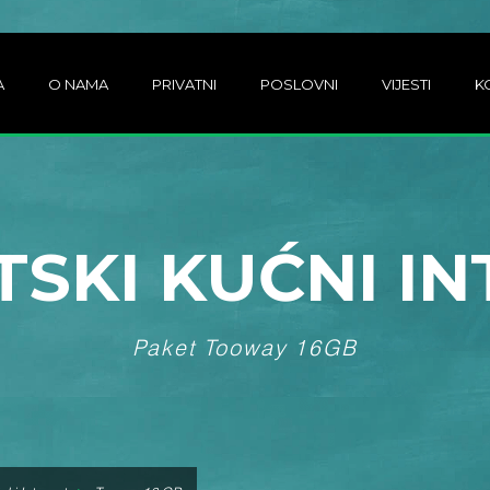
A
O NAMA
PRIVATNI
POSLOVNI
VIJESTI
K
TSKI KUĆNI I
Paket Tooway 16GB