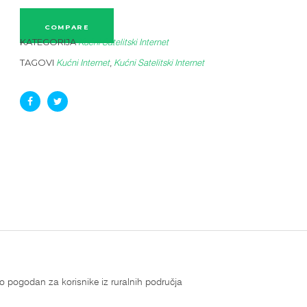
COMPARE
KATEGORIJA
Kućni Satelitski Internet
TAGOVI
,
Kućni Internet
Kućni Satelitski Internet
to pogodan za korisnike iz ruralnih područja