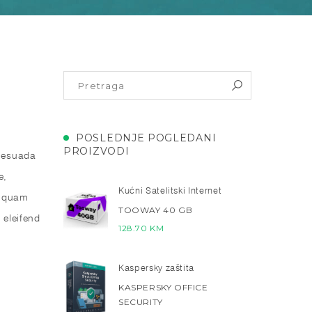
POSLEDNJE POGLEDANI
PROIZVODI
alesuada
e,
Kućni Satelitski Internet
et quam
TOOWAY 40 GB
 eleifend
128.70
KM
Kaspersky zaštita
KASPERSKY OFFICE
SECURITY