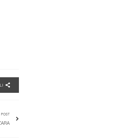
LI
 POST
ZARA