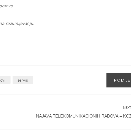
odorovo
.
 na razumijevanju.
PODIJE
ovi
servis
NEXT
NAJAVA TELEKOMUNIKACIONIH RADOVA – KO