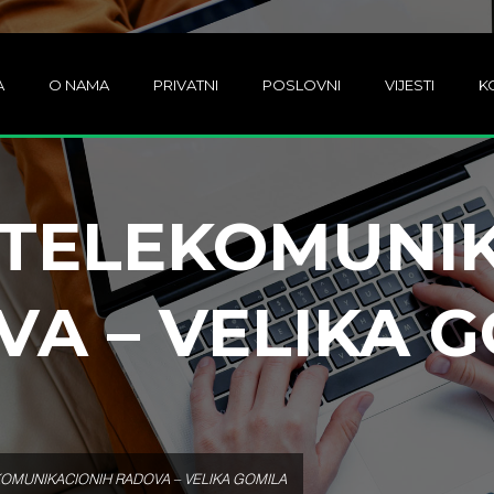
A
O NAMA
PRIVATNI
POSLOVNI
VIJESTI
K
 TELEKOMUNIK
A – VELIKA 
OMUNIKACIONIH RADOVA – VELIKA GOMILA