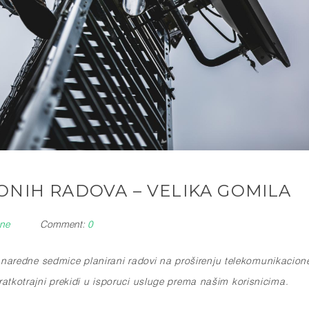
NIH RADOVA – VELIKA GOMILA
sne
Comment:
0
aredne sedmice planirani radovi na proširenju telekomunikacion
kratkotrajni prekidi u isporuci usluge prema našim korisnicima.