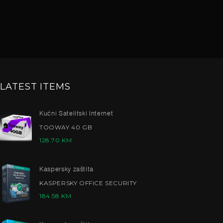
LATEST ITEMS
Kućni Satelitski Internet
TOOWAY 40 GB
128.70
KM
Kaspersky zaštita
KASPERSKY OFFICE SECURITY
184.58
KM