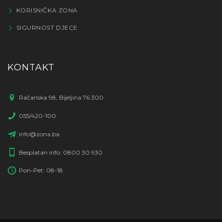
KORISNIČKA ZONA
SIGURNOST DJECE
KONTAKT
Račanska 98, Bijeljina 76.300
055/420-100
info@zona.ba
Besplatan info: 0800 30 930
Pon-Pet: 08-18