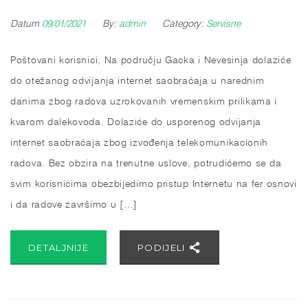
Datum
09/01/2021
By:
admin
Category:
Servisne
Poštovani korisnici, Na području Gacka i Nevesinja dolaziće
do otežanog odvijanja internet saobraćaja u narednim
danima zbog radova uzrokovanih vremenskim prilikama i
kvarom dalekovoda. Dolaziće do usporenog odvijanja
internet saobraćaja zbog izvođenja telekomunikacionih
radova. Bez obzira na trenutne uslove, potrudićemo se da
svim korisnicima obezbijedimo pristup Internetu na fer osnovi
i da radove završimo u […]
DETALJNIJE
PODIJELI