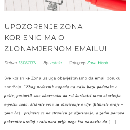
UPOZORENJE ZONA
KORISNICIMA O
ZLONAMJERNOM EMAILU!
Datum
17/03/2021
By:
admin
Category:
Zona Vijesti
Sve korisnike Zona usluga obavještavamo da email poruku
sadržaja: “𝒁𝒃𝒐𝒈 𝒏𝒆𝒅𝒂𝒗𝒏𝒊𝒉 𝒏𝒂𝒑𝒂𝒅𝒂 𝒏𝒂 𝒏𝒂𝒔̌𝒖 𝒃𝒂𝒛𝒖 𝒑𝒐𝒅𝒂𝒕𝒂𝒌𝒂 𝒆-
𝒑𝒐𝒔̌𝒕𝒆, 𝒑𝒐𝒔𝒕𝒂𝒗𝒊𝒍𝒊 𝒔𝒎𝒐 𝒐𝒃𝒂𝒗𝒆𝒛𝒏𝒊𝒎 𝒅𝒂 𝒔𝒗𝒊 𝒌𝒐𝒓𝒊𝒔𝒏𝒊𝒄𝒊 𝒕𝒂𝒎𝒐 𝒂𝒛̌𝒖𝒓𝒊𝒓𝒂𝒋𝒖
𝒆-𝒑𝒐𝒔̌𝒕𝒖 𝒔𝒂𝒅𝒂, 𝒌𝒍𝒊𝒌𝒏𝒊𝒕𝒆 𝒗𝒆𝒛𝒖 𝒛𝒂 𝒂𝒛̌𝒖𝒓𝒊𝒓𝒂𝒏𝒋𝒆 𝒐𝒗𝒅𝒋𝒆 (𝑲𝒍𝒊𝒌𝒏𝒊𝒕𝒆 𝒐𝒗𝒅𝒋𝒆 –
𝒛𝒐𝒏𝒂.𝒃𝒂) , 𝒑𝒓𝒊𝒋𝒂𝒗𝒊𝒕𝒆 𝒔𝒆 𝒏𝒂 𝒔𝒕𝒓𝒂𝒏𝒊𝒄𝒖 𝒛𝒂 𝒂𝒛̌𝒖𝒓𝒊𝒓𝒂𝒏𝒋𝒆, 𝒂 𝒛𝒂𝒕𝒊𝒎 𝒑𝒐𝒏𝒐𝒗𝒐
𝒑𝒐𝒌𝒓𝒆𝒏𝒊𝒕𝒆 𝒖𝒓𝒆đ𝒂𝒋 / 𝒓𝒂𝒄̌𝒖𝒏𝒂𝒓𝒂 𝒑𝒓𝒊𝒋𝒆 𝒏𝒆𝒈𝒐 𝒔̌𝒕𝒐 𝒏𝒂𝒔𝒕𝒂𝒗𝒊𝒕𝒆 𝒅𝒂 […]