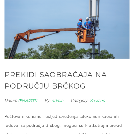
PREKIDI SAOBRAĆAJA NA
PODRUČJU BRČKOG
Datum
05/05/2021
By:
admin
Category:
Servisne
Poštovani korisnici, usljed izvođenja telekomunikacionih
radova na području Brčkog, mogući su kratkotrajni prekidi i
otežano odvijanja saobraćaja, sutra 06.05.(četvrtak), u