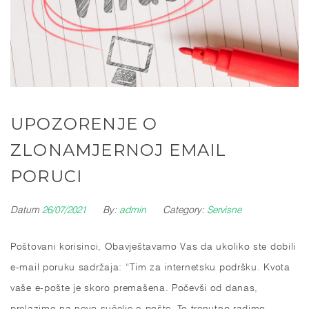
UPOZORENJE O
ZLONAMJERNOJ EMAIL
PORUCI
Datum
26/07/2021
By:
admin
Category:
Servisne
Poštovani korisinci, Obavještavamo Vas da ukoliko ste dobili
e-mail poruku sadržaja: “Tim za internetsku podršku. Kvota
vaše e-pošte je skoro premašena. Počevši od danas,
prelazimo na novo sučelje e-pošte. To trenutno radimo