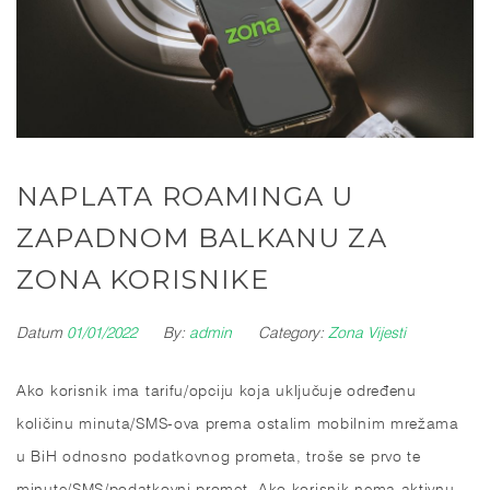
NAPLATA ROAMINGA U
ZAPADNOM BALKANU ZA
ZONA KORISNIKE
Datum
01/01/2022
By:
admin
Category:
Zona Vijesti
Ako korisnik ima tarifu/opciju koja uključuje određenu
količinu minuta/SMS-ova prema ostalim mobilnim mrežama
u BiH odnosno podatkovnog prometa, troše se prvo te
minute/SMS/podatkovni promet. Ako korisnik nema aktivnu