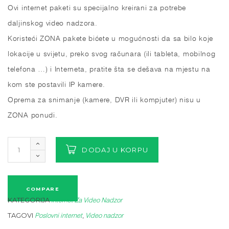
Ovi internet paketi su specijalno kreirani za potrebe
daljinskog video nadzora.
Koristeći ZONA pakete bićete u mogućnosti da sa bilo koje
lokacije u svijetu, preko svog računara (ili tableta, mobilnog
telefona …) i Interneta, pratite šta se dešava na mjestu na
kom ste postavili IP kamere.
Oprema za snimanje (kamere, DVR ili kompjuter) nisu u
ZONA ponudi.
DODAJ U KORPU
COMPARE
KATEGORIJA
Internet Za Video Nadzor
TAGOVI
,
Poslovni internet
Video nadzor