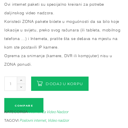
Ovi internet paketi su specijalno kreirani za potrebe
daljinskog video nadzora.
Koristeći ZONA pakete bićete u mogućnosti da sa bilo koje
lokacije u svijetu, preko svog računara (ili tableta, mobilnog
telefona …) i Interneta, pratite šta se dešava na mjestu na
kom ste postavili IP kamere.
Oprema za snimanje (kamere, DVR ili kompjuter) nisu u
ZONA ponudi.
DODAJ U KORPU
COMPARE
KATEGORIJA
Internet Za Video Nadzor
TAGOVI
,
Poslovni internet
Video nadzor