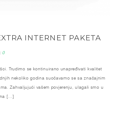
EXTRA INTERNET PAKETA
:
0
ci. Trudimo se kontinuirano unapređivati kvalitet
jednjih nekoliko godina suočavamo se sa značajnim
a. Zahvaljujući vašem povjerenju, ulagali smo u
 na […]