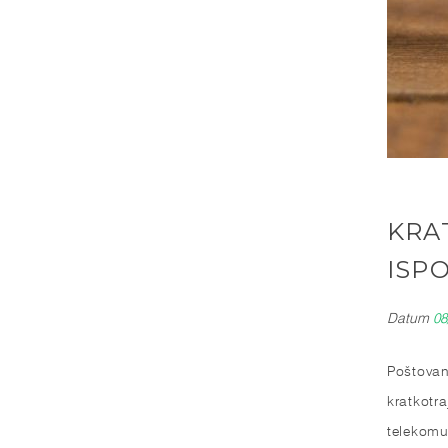
KRA
ISP
Datum
08
Poštovan
kratkotr
telekomu