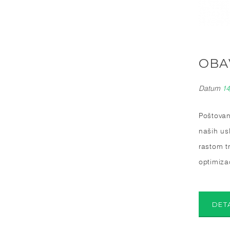
OBA
Datum
14
Poštovan
naših us
rastom t
optimiza
DET