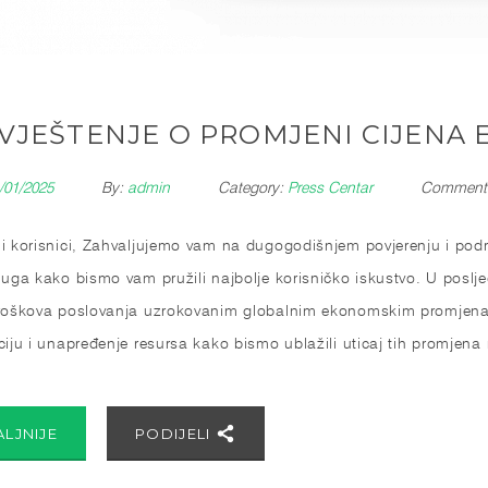
VJEŠTENJE O PROMJENI CIJENA 
/01/2025
By:
admin
Category:
Press Centar
Comment
i korisnici, Zahvaljujemo vam na dugogodišnjem povjerenju i podrš
luga kako bismo vam pružili najbolje korisničko iskustvo. U posl
roškova poslovanja uzrokovanim globalnim ekonomskim promjenam
ciju i unapređenje resursa kako bismo ublažili uticaj tih promjena
ALJNIJE
PODIJELI