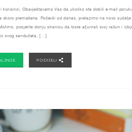
i korisinci, Obavještavamo Vas da ukoliko ste dobili e-mail poruk
je skoro premašena. Počevši od danas, prelazimo na novo sučelje
Molimo, posjetite donju stranicu da biste ažurirali svoj račun i iz
e iz svog sandučeta, […]
ALJNIJE
PODIJELI