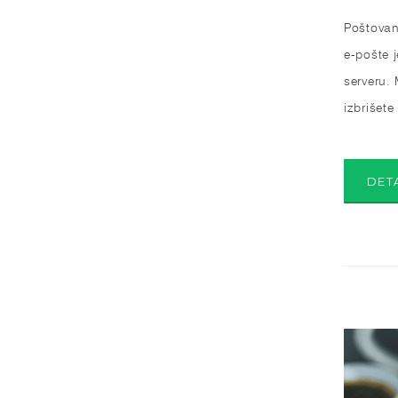
Poštovan
e-pošte 
serveru. 
izbrišet
DET