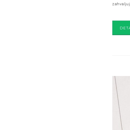
zahvalju
DET