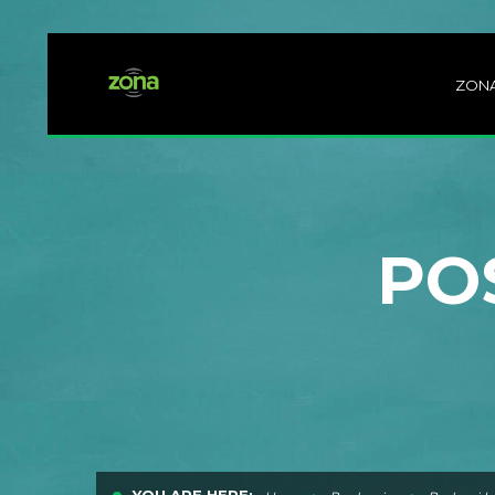
ZON
PO