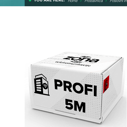
YOU ARE HERE:
Home
Prodavnica
Poslovni In