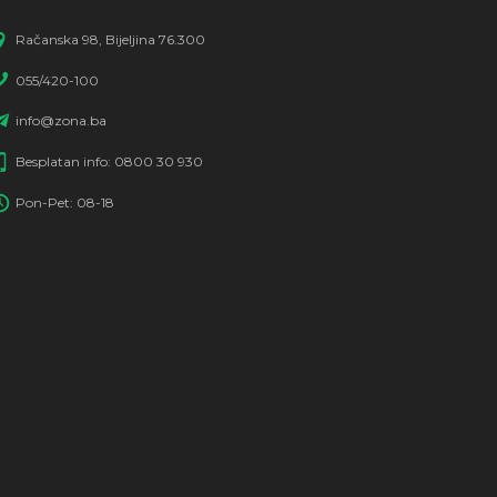
Račanska 98, Bijeljina 76.300
055/420-100
info@zona.ba
Besplatan info: 0800 30 930
Pon-Pet: 08-18