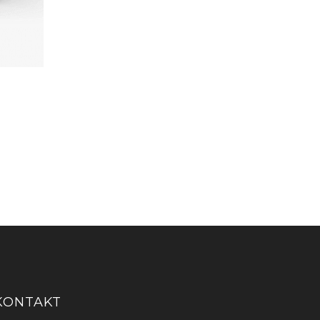
INTERNET VP-UP 1M 65GB
93.60
KM
KONTAKT