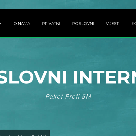
A
O NAMA
PRIVATNI
POSLOVNI
VIJESTI
K
SLOVNI INTER
Paket Profi 5M