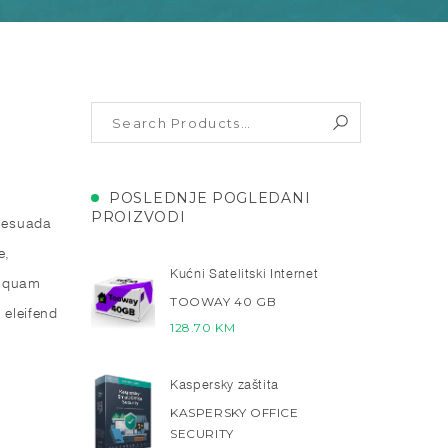
POSLEDNJE POGLEDANI
PROIZVODI
alesuada
e,
Kućni Satelitski Internet
et quam
TOOWAY 40 GB
 eleifend
128.70
KM
Kaspersky zaštita
KASPERSKY OFFICE
SECURITY